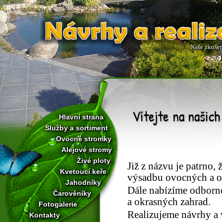
Naše zkušeno
Vítejte na našich
Hlavní strana
Služby a sortiment
Ovocné stromky
Alejové stromy
Živé ploty
Již z názvu je patrno, 
Kvetoucí keře
výsadbu ovocných a ok
Jahodníky
Dále nabízíme odborno
Čarověníky
a okrasných zahrad.
Fotogalerie
Realizujeme návrhy a 
Kontakty