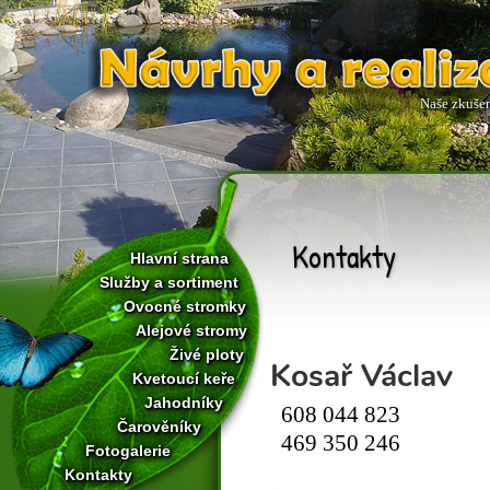
Naše zkušeno
Kontakty
Hlavní strana
Služby a sortiment
Ovocné stromky
Alejové stromy
Živé ploty
Kosař Václav
Kvetoucí keře
Jahodníky
608 044 823
Čarověníky
469 350 246
Fotogalerie
Kontakty