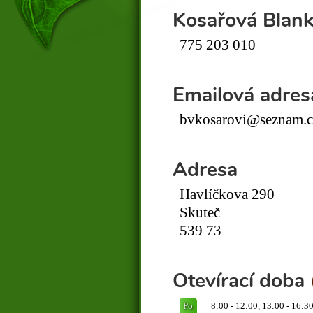
Kosařová Blan
775 203 010
Emailová adres
bvkosarovi@seznam.c
Adresa
Havlíčkova 290
Skuteč
539 73
Otevírací doba
Po
8:00 - 12:00, 13:00 - 16:3