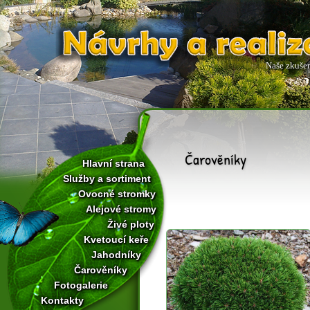
Naše zkušeno
Čarověníky
Hlavní strana
Služby a sortiment
Ovocné stromky
Alejové stromy
Živé ploty
Kvetoucí keře
Jahodníky
Čarověníky
Fotogalerie
Kontakty