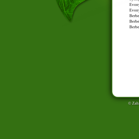
Evony
Evony
Berbe
Berbe
Berbe
© Zah