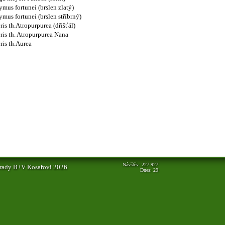
mus fortunei (brslen zlatý)
mus fortunei (brslen stříbrný)
ris th.Atropurpurea (dřišťál)
ris th. Atropurpurea Nana
ris th.Aurea
Návštěv: 227 927
rady B+V Kosařovi 2026
Dnes: 29