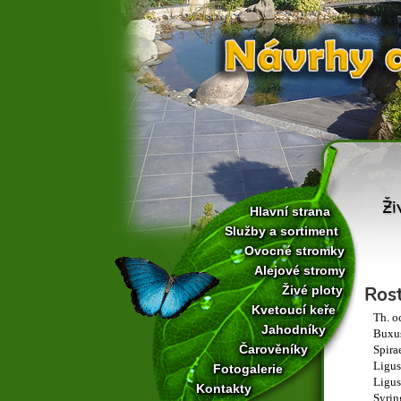
Ži
Hlavní strana
Služby a sortiment
Ovocné stromky
Alejové stromy
Rost
Živé ploty
Kvetoucí keře
Th. o
Jahodníky
Buxus
Čarověníky
Spira
Ligus
Fotogalerie
Ligus
Kontakty
Syrin