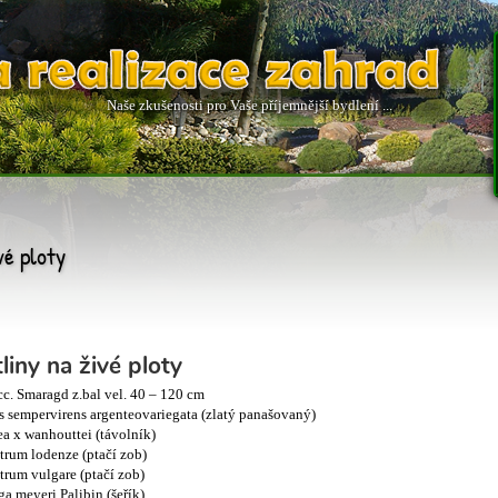
Naše zkušenosti pro Vaše příjemnější bydlení ...
vé ploty
liny na živé ploty
cc. Smaragd z.bal vel. 40 – 120 cm
 sempervirens argenteovariegata (zlatý panašovaný)
ea x wanhouttei (távolník)
trum lodenze (ptačí zob)
trum vulgare (ptačí zob)
ga meyeri Palibin (šeřík)